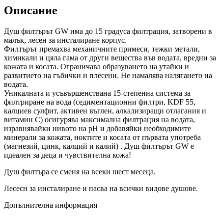
Описание
Душ филтърът GW има до
15 градуса филтрация,
затворени в
малък, лесен за инсталиране корпус.
Филтърът премахва механичните примеси, тежки метали,
химикали и цяла гама от други вещества във водата, вредни за
кожата и косата. Ограничава образуването на утайки и
развитието на гъбички и плесени. Не намалява налягането на
водата.
Уникалната и усъвършенствана 15-степенна система за
филтриране на вода (седиментационни филтри, KDF 55,
калциев сулфит, активен въглен, алкализиращи отлагания и
витамин С) осигурява максимална филтрация на водата,
изравнявайки нивото на pH и добавяйки необходимите
минерали за кожата, ноктите и косата от първата употреба
(магнезий,
цинк, калций и калий)
. Душ филтърът GW е
идеален за деца и чувствителна кожа!
Душ филтъра се сменя на всеки шест месеца.
Лесесн за инсталиране и пасва на всички видове душове.
Допълнителна информация