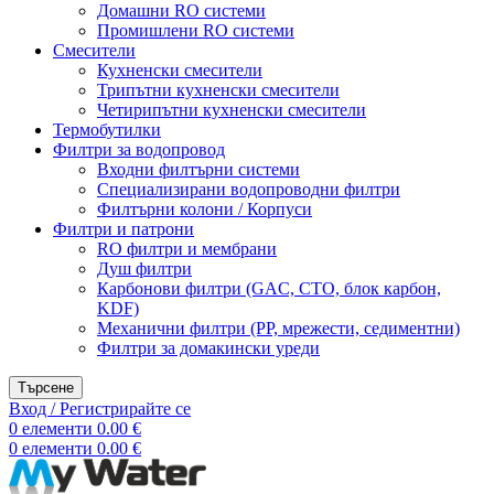
Домашни RO системи
Промишлени RO системи
Смесители
Кухненски смесители
Трипътни кухненски смесители
Четирипътни кухненски смесители
Термобутилки
Филтри за водопровод
Входни филтърни системи
Специализирани водопроводни филтри
Филтърни колони / Корпуси
Филтри и патрони
RO филтри и мембрани
Душ филтри
Карбонови филтри (GAC, CTO, блок карбон,
KDF)
Механични филтри (PP, мрежести, седиментни)
Филтри за домакински уреди
Търсене
Вход / Регистрирайте се
0
елементи
0.00
€
0
елементи
0.00
€