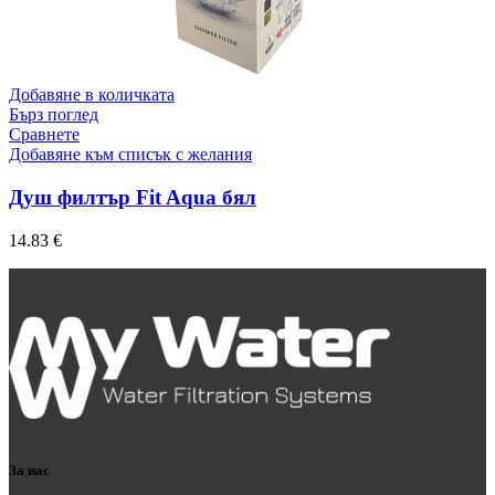
Добавяне в количката
Бърз поглед
Сравнете
Добавяне към списък с желания
Душ филтър Fit Aqua бял
14.83
€
За нас