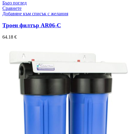
Бърз поглед
Сравнете
Добавяне към списък с желания
Троен филтър AR06-C
64.18
€