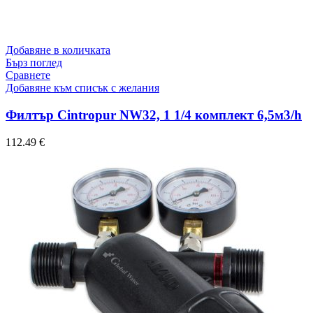
Добавяне в количката
Бърз поглед
Сравнете
Добавяне към списък с желания
Филтър Cintropur NW32, 1 1/4 комплект 6,5м3/h
112.49
€