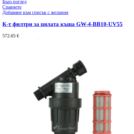
Бърз поглед
Сравнете
Добавяне към списък с желания
К-т филтри за цялата къща GW-4-BB10-UV55
572.65
€