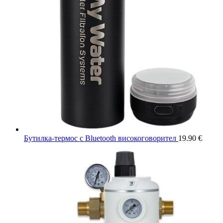
Бутилка-термос с Bluetooth високоговорител
19.90
€