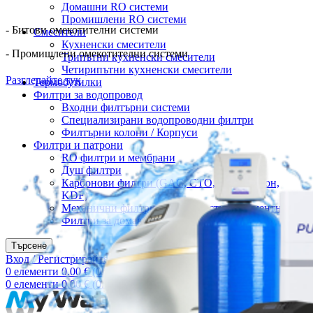
Домашни RO системи
Промишлени RO системи
- Битови омекотителни системи
Смесители
Кухненски смесители
- Промишлени омекотителни системи
Трипътни кухненски смесители
Четирипътни кухненски смесители
Разгледайте тук
Термобутилки
Филтри за водопровод
Входни филтърни системи
Специализирани водопроводни филтри
Филтърни колони / Корпуси
Филтри и патрони
RO филтри и мембрани
Душ филтри
Карбонови филтри (GAC, CTO, блок карбон,
KDF)
Механични филтри (PP, мрежести, седиментни)
Филтри за домакински уреди
Търсене
Вход / Регистрирайте се
0
елементи
0.00
€
(0.00 лв.)
0
елементи
0.00
€
(0.00 лв.)