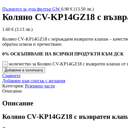
Пълнител за душ филтър GW
6.90
€
(13.50 лв.)
Коляно CV-KP14GZ18 с възвра
1.60
€
(3.13 лв.)
Коляно CV‑KP14GZ18 с неръждаем възвратен клапан – качествен
обратна осмоза и пречистване.
0% ОСКЪПЯВАНЕ НА ВСИЧКИ ПРОДУКТИ КЪМ ДСК
количество за Коляно CV-KP14GZ18 с възвратен клапан от
Добавяне в количката
Сравнете
Добавяне към списък с желания
Категория:
Резервни части
Описание
Описание
Коляно CV‑KP14GZ18 с възвратен клап