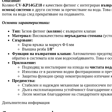
Описание:
Коляно
CV‑KP14GZ18
е качествен фитинг с интегриран
възвр
осмоза) системи
и други системи за пречистване на вода. Това
поток на вода след прекратяване на подаването.
Основни характеристики:
Тип:
Ъглов фитинг (
коляно
) с възвратен клапан
Материал:
Висококачествена
неръждаема стомана
(усто
Свързване:
Бърза връзка за маркуч Ф 6 мм
Външна резба
1/8″
Функция на възвратния клапан:
Автоматично предотв
обратно в системата или към водоснабдяването. Това е о
Приложение:
Подходящ за инсталиране на изхода на
чистата вод
Използва се в различни водни филтрационни и пре
Защитна функция срещу неконтролирано изтичане к
Предимства:
Стабилен и надежден механизъм за еднопосочен по
Дълга експлоатационна устойчивост благодарение 
Лесен монтаж благодарение на стандартните връзк
Допълнителна информация