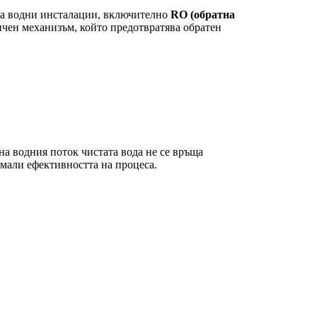
 за водни инсталации, включително
RO (обратна
ичен механизъм, който предотвратява обратен
 на водния поток чистата вода не се връща
амали ефективността на процеса.