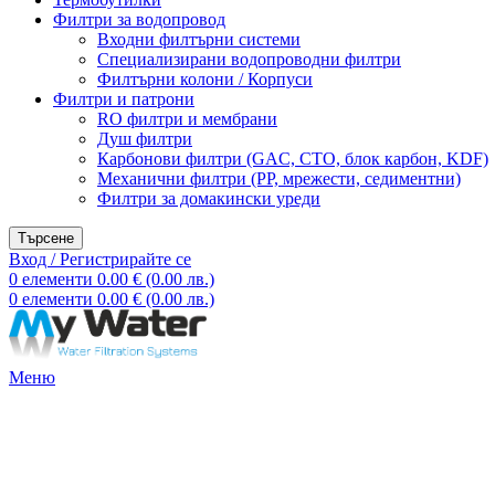
Филтри за водопровод
Входни филтърни системи
Специализирани водопроводни филтри
Филтърни колони / Корпуси
Филтри и патрони
RO филтри и мембрани
Душ филтри
Карбонови филтри (GAC, CTO, блок карбон, KDF)
Механични филтри (PP, мрежести, седиментни)
Филтри за домакински уреди
Търсене
Вход / Регистрирайте се
0
елементи
0.00
€
(0.00 лв.)
0
елементи
0.00
€
(0.00 лв.)
Меню