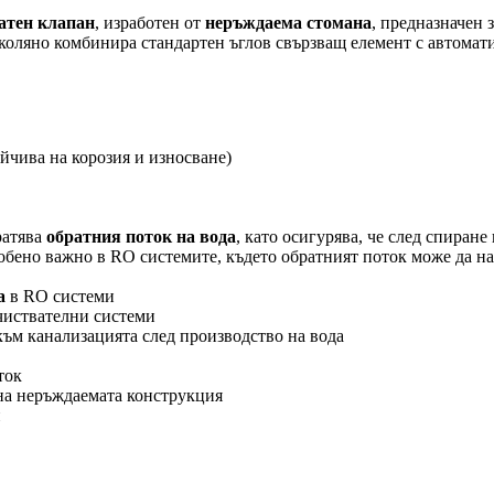
атен клапан
, изработен от
неръждаема стомана
, предназначен
 коляно комбинира стандартен ъглов свързващ елемент с автомат
йчива на корозия и износване)
ратява
обратния поток на вода
, като осигурява, че след спиране
собено важно в RO системите, където обратният поток може да н
а
в RO системи
чиствателни системи
ъм канализацията след производство на вода
ток
на неръждаемата конструкция
и