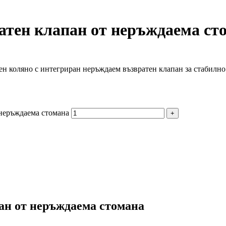
тен клапан от неръждаема ст
 коляно с интегриран неръждаем възвратен клапан за стабилно 
 неръждаема стомана
ан от неръждаема стомана