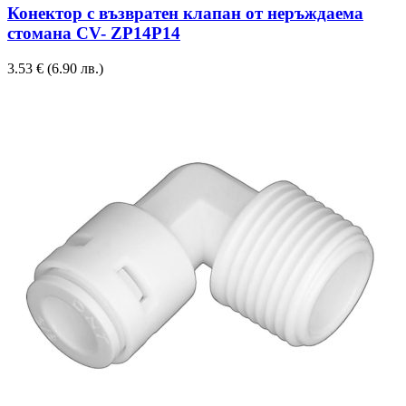
Конектор с възвратен клапан от неръждаема
стомана CV- ZP14P14
3.53
€
(6.90 лв.)