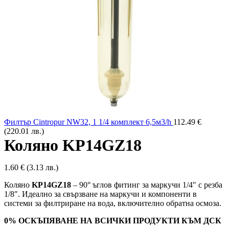
Филтър Cintropur NW32, 1 1/4 комплект 6,5м3/h
112.49
€
(220.01 лв.)
Коляно KP14GZ18
1.60
€
(3.13 лв.)
Коляно
KP14GZ18
– 90° ъглов фитинг за маркучи 1/4″ с резба
1/8″. Идеално за свързване на маркучи и компоненти в
системи за филтриране на вода, включително обратна осмоза.
0% ОСКЪПЯВАНЕ НА ВСИЧКИ ПРОДУКТИ КЪМ ДСК