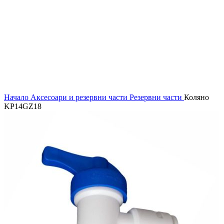
Начало
Аксесоари и резервни части
Резервни части
Коляно
KP14GZ18