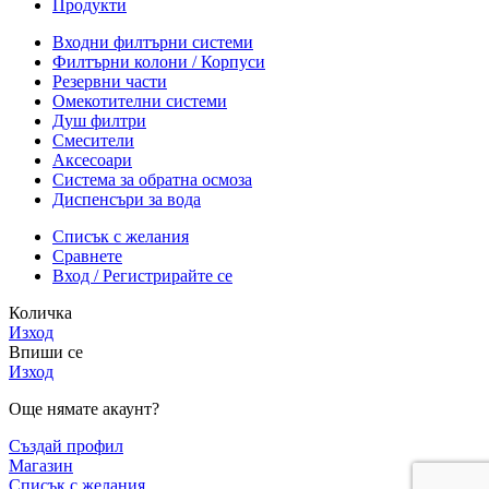
Продукти
Входни филтърни системи
Филтърни колони / Корпуси
Резервни части
Омекотителни системи
Душ филтри
Смесители
Аксесоари
Система за обратна осмоза
Диспенсъри за вода
Списък с желания
Сравнете
Вход / Регистрирайте се
Количка
Изход
Впиши се
Изход
Още нямате акаунт?
Създай профил
Магазин
Списък с желания