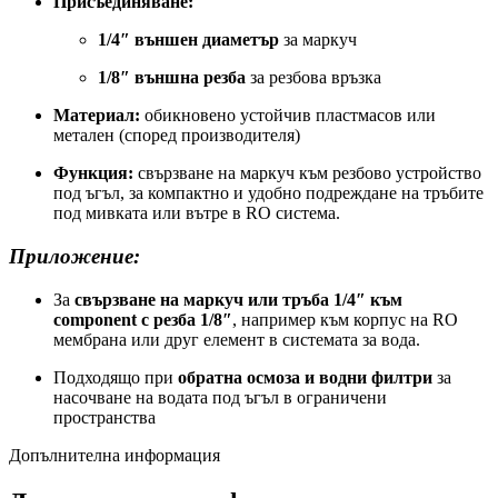
Присъединяване:
1/4″ външен диаметър
за маркуч
1/8″ външна резба
за резбова връзка
Материал:
обикновено устойчив пластмасов или
метален (според производителя)
Функция:
свързване на маркуч към резбово устройство
под ъгъл, за компактно и удобно подреждане на тръбите
под мивката или вътре в RO система.
Приложение:
За
свързване на маркуч или тръба 1/4″ към
component с резба 1/8″
, например към корпус на RO
мембрана или друг елемент в системата за вода.
Подходящо при
обратна осмоза и водни филтри
за
насочване на водата под ъгъл в ограничени
пространства
Допълнителна информация