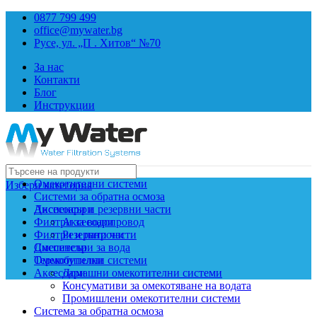
0877 799 499
office@mywater.bg
Русе, ул. „П . Хитов“ №70
За нас
Контакти
Блог
Инструкции
Омекотителни системи
Избери категория
Системи за обратна осмоза
Диспенсъри
Аксесоари и резервни части
Филтри за водопровод
Аксесоари
Филтри и патрони
Резервни части
Смесители
Диспенсъри за вода
Термобутилки
Омекотителни системи
Аксесоари
Домашни омекотителни системи
Консумативи за омекотяване на водата
Промишлени омекотителни системи
Система за обратна осмоза