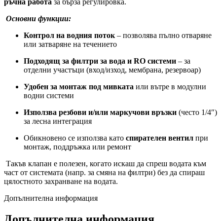
ръчна работа
за бърза регулировка.
Основни функции:
Контрол на водния поток
– позволява пълно отваряне
или затваряне на течението
Подходящ за филтри за вода и RO системи
– за
отделни участъци (вход/изход, мембрана, резервоар)
Удобен за монтаж под мивката
или вътре в модулни
водни системи
Използва резбови и/или маркучови връзки
(често 1/4″)
за лесна интеграция
Обикновено се използва като
спирателен вентил
при
монтаж, поддръжка или ремонт
Такъв клапан е полезен, когато искаш да спреш водата към
част от системата (напр. за смяна на филтри) без да спираш
цялостното захранване на водата.
Допълнителна информация
Допълнителна информация