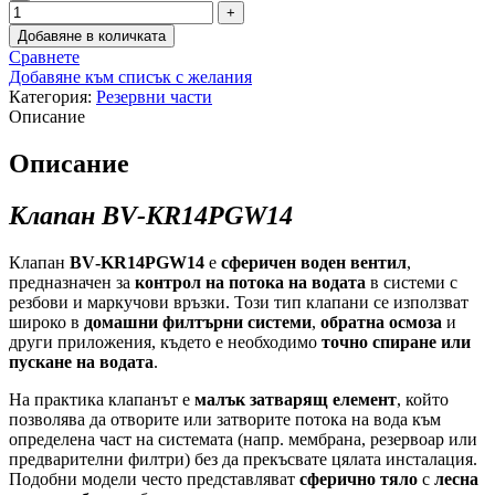
Добавяне в количката
Сравнете
Добавяне към списък с желания
Категория:
Резервни части
Описание
Описание
Клапан
BV‑KR14PGW14
Клапан
BV‑KR14PGW14
е
сферичен воден вентил
,
предназначен за
контрол на потока на водата
в системи с
резбови и маркучови връзки. Този тип клапани се използват
широко в
домашни филтърни системи
,
обратна осмоза
и
други приложения, където е необходимо
точно спиране или
пускане на водата
.
На практика клапанът е
малък затварящ елемент
, който
позволява да отворите или затворите потока на вода към
определена част на системата (напр. мембрана, резервоар или
предварителни филтри) без да прекъсвате цялата инсталация.
Подобни модели често представляват
сферично тяло
с
лесна