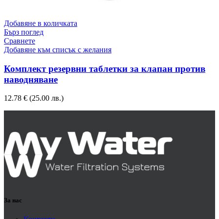
Добавяне в количката
Бърз поглед
Сравнете
Добавяне към списък с желания
Комплект резервни таблетки за клапан против
наводняване
12.78
€
(25.00 лв.)
За нас