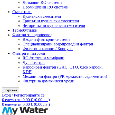
Домашни RO системи
Промишлени RO системи
Смесители
Кухненски смесители
Трипътни кухненски смесители
Четирипътни кухненски смесители
Термобутилки
Филтри за водопровод
Входни филтърни системи
Специализирани водопроводни филтри
Филтърни колони / Корпуси
Филтри и патрони
RO филтри и мембрани
Душ филтри
Карбонови филтри (GAC, CTO, блок карбон,
KDF)
Механични филтри (PP, мрежести, седиментни)
Филтри за домакински уреди
Търсене
Вход / Регистрирайте се
0
елементи
0.00
€
(0.00 лв.)
0
елементи
0.00
€
(0.00 лв.)