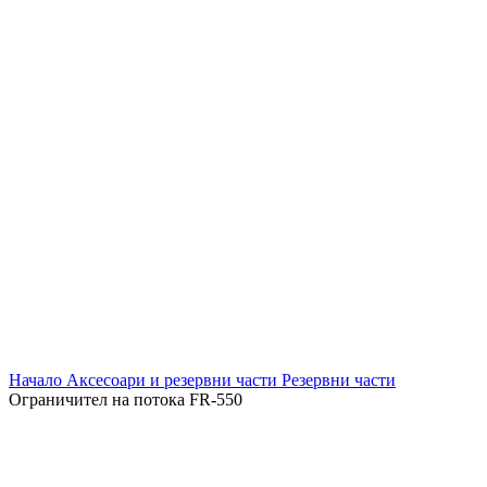
Кликнете за уголемяване
Начало
Аксесоари и резервни части
Резервни части
Ограничител на потока FR-550