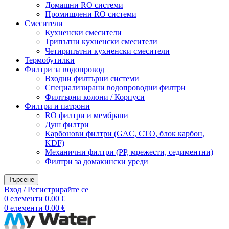
Домашни RO системи
Промишлени RO системи
Смесители
Кухненски смесители
Трипътни кухненски смесители
Четирипътни кухненски смесители
Термобутилки
Филтри за водопровод
Входни филтърни системи
Специализирани водопроводни филтри
Филтърни колони / Корпуси
Филтри и патрони
RO филтри и мембрани
Душ филтри
Карбонови филтри (GAC, CTO, блок карбон,
KDF)
Механични филтри (PP, мрежести, седиментни)
Филтри за домакински уреди
Търсене
Вход / Регистрирайте се
0
елементи
0.00
€
0
елементи
0.00
€