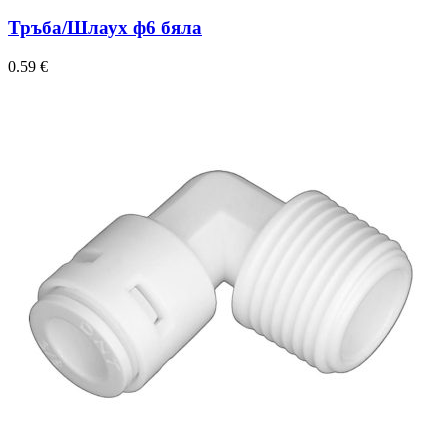
Тръба/Шлаух ф6 бяла
0.59
€