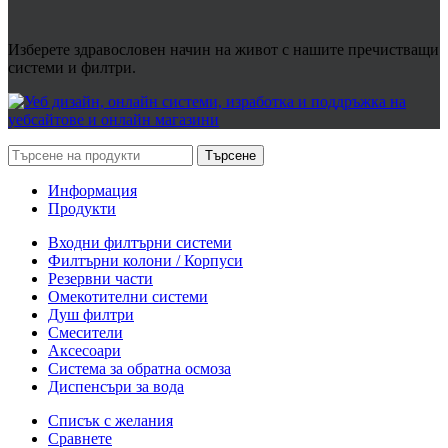
Изберете здравословен начин на живот с нашите пречистващи
системи и филтри.
Търсене
Информация
Продукти
Входни филтърни системи
Филтърни колони / Корпуси
Резервни части
Омекотителни системи
Душ филтри
Смесители
Аксесоари
Система за обратна осмоза
Диспенсъри за вода
Списък с желания
Сравнете