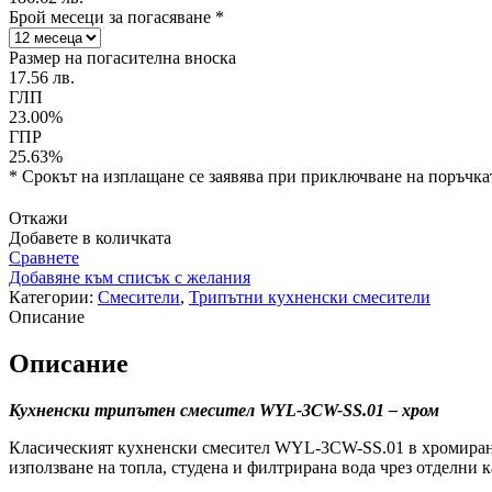
Брой месеци за погасяване *
Размер на погасителна вноска
17
.
56
лв.
ГЛП
23.00
%
ГПР
25.63
%
* Срокът на изплащане се заявява при приключване на поръчка
Откажи
Добавете в количката
Сравнете
Добавяне към списък с желания
Категории:
Смесители
,
Трипътни кухненски смесители
Описание
Описание
Кухненски трипътен смесител WYL-3CW-SS.01 – хром
Класическият кухненски смесител WYL-3CW-SS.01 в хромирано
използване на топла, студена и филтрирана вода чрез отделни к