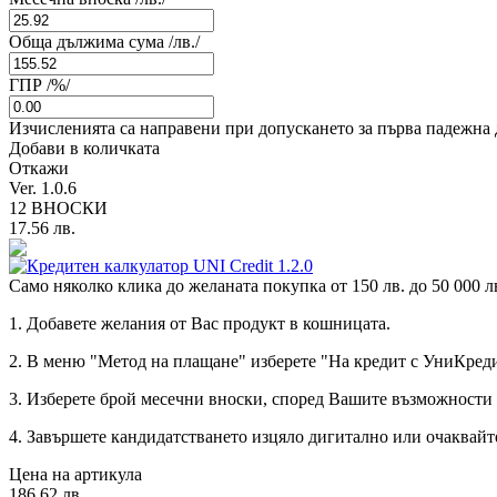
Обща дължима сума /лв./
ГПР /%/
Изчисленията са направени при допускането за първа падежна д
Добави в количката
Откажи
Ver. 1.0.6
12 ВНОСКИ
17.56 лв.
Само няколко клика до желаната покупка от 150 лв. до 50 000 лв
1. Добавете желания от Вас продукт в кошницата.
2. В меню
"Метод на плащане"
изберете
"На кредит с УниКре
3. Изберете
брой месечни вноски
, според
Вашите възможности 
4. Завършете кандидатстването
изцяло дигитално
или очаквайт
Цена на артикула
186
.62 лв.