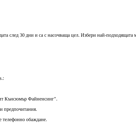
ата след 30 дни и са с насочваща цел. Избери най-подходящата 
.:
дит Кънсюмър Файненсинг"
.
и предпочитания
.
е телефонно обаждане.