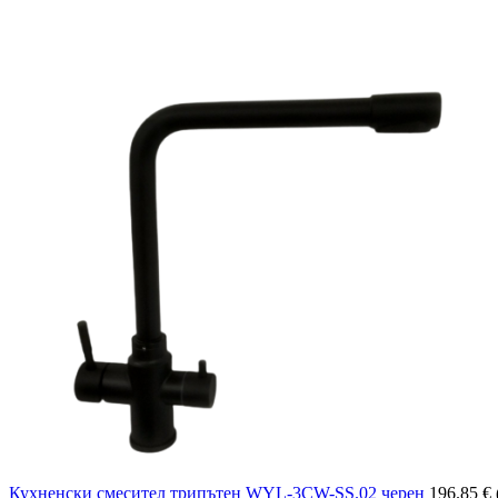
Кухненски смесител трипътен WYL-3CW-SS.02 черен
196.85
€