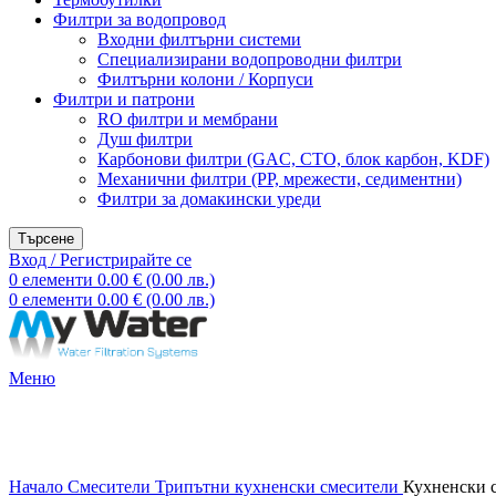
Филтри за водопровод
Входни филтърни системи
Специализирани водопроводни филтри
Филтърни колони / Корпуси
Филтри и патрони
RO филтри и мембрани
Душ филтри
Карбонови филтри (GAC, CTO, блок карбон, KDF)
Механични филтри (PP, мрежести, седиментни)
Филтри за домакински уреди
Търсене
Вход / Регистрирайте се
0
елементи
0.00
€
(0.00 лв.)
0
елементи
0.00
€
(0.00 лв.)
Меню
Кликнете за уголемяване
Начало
Смесители
Трипътни кухненски смесители
Кухненски 