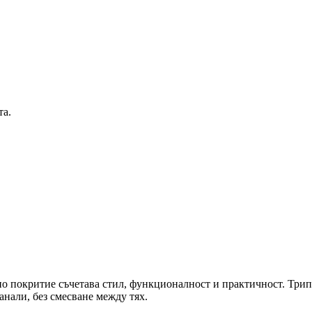
та.
 покритие съчетава стил, функционалност и практичност. Трип
анали, без смесване между тях.